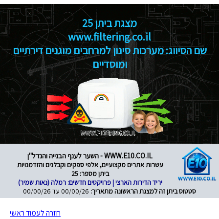
מצגת ביתן 25
www.filtering.co.il
שם הסיווג: מערכות סינון למרחבים מוגנים דירתיים
ומוסדיים
WWW.E10.CO.IL - השער לענף הבנייה והנדל"ן
עשרות אתרים מקצועיים, אלפי ספקים וקבלנים והזדמנויות
ביתן מספר: 25
יריד הדירות הארצי | פרויקטים חדשים: רמלה (נאות שמיר)
סטטוס ביתן זה למצגת הראשונה מתאריך:
00/00/26 עד 00/00/26
חזרה לעמוד ראשי