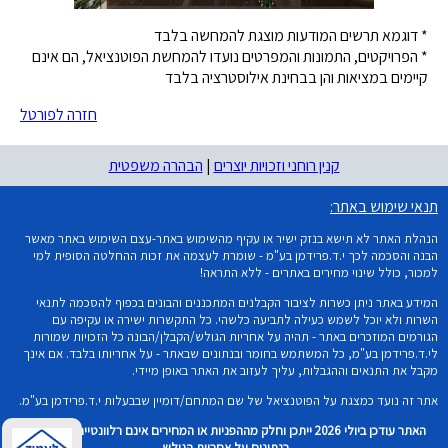
* דוגמא תרשים המודעות מוצגת להמחשה בלבד
* הפרויקטים, התמונות והמפרטים נועדו להמחשת הפוטנציאל, הם אינם
קיימים במציאות והן בבחינת אילוסטרציה בלבד
חזרה לפורטל
קנין רוחני וזכויות יוצרים
|
הבהרה משפטית
תנאי שימוש באתר:
הנהלת האתר לא תישא בנזק ישיר או עקיף מהשימוש באתר-עצם השימוש באתר מאשר
הבנה והסכמה לכך י.ד.פרידמן בע"מ - שומרת לעצמה את זכות ההחלטה הסופית למי
למכור, כולל שינוי מחירים באתרים - ללא התראה!
המידע באתר ניתן כשרות לציבור הקבלנים המתכננים והבונים בכפוף להסכמה לתנאי
השרות ולא יוכל לשמש כעילה לתביעה כלשהי. כל התקשרות ישירה או עקיפה עם
הגורמים המוזכרים באתר - תהיה על אחריות הגולש/הקבלן/הבונה כל הזכויות שמורות
לי.ד.פרידמן בע"מ, כל המשתמש בחומר ובנתונים שבאתר - על אחריותו בלבד. אם אינך
מקבל את התנאים וההגבלות, עליך לעזוב את האתר באופן מיידי.
אתר זה נועד כמצגת על הפוטנציאל של שם המתחם/דומיין שבבעלות י.ד.פרידמן בע"מ.
האתר עודכן ביולי 2026 ייתכן וחלק מההפניות או המחירים אינם רלוונטיים וכל שימוש
בנתונים על אחריות הגולש.